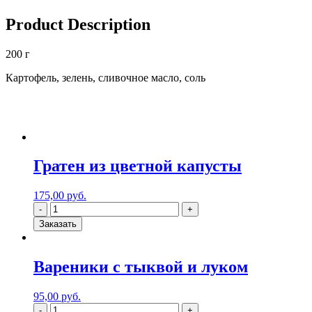
Product Description
200 г
Картофель, зелень, сливочное масло, соль
Гратен из цветной капусты
175,00
руб.
Заказать
Вареники с тыквой и луком
95,00
руб.